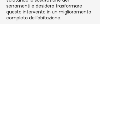
valutando la sostituzione dei
serramenti e desidera trasformare
questo intervento in un miglioramento
completo dell’abitazione.
Nel caso in cui il preventivo rientri nei
parametri dell’edizione in corso (indicati
sotto), hai l’
opportunità di integrare
già in fase di installazione anche un
sistema di ventilazione meccanica
controllata
, senza costi aggiuntivi,
elevando comfort e qualità dell’aria a
un livello superiore.