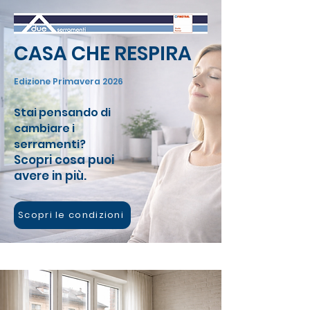
CASA CHE RESPIRA
Edizione Primavera 2026
Stai pensando di
cambiare i
serramenti?
Scopri cosa puoi
avere in più.
Scopri le condizioni